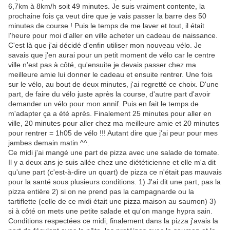
6,7km à 8km/h soit 49 minutes. Je suis vraiment contente, la
prochaine fois ça veut dire que je vais passer la barre des 50
minutes de course ! Puis le temps de me laver et tout, il était
l'heure pour moi d'aller en ville acheter un cadeau de naissance.
C'est là que j'ai décidé d'enfin utiliser mon nouveau vélo. Je
savais que j'en aurai pour un petit moment de vélo car le centre
ville n'est pas à côté, qu'ensuite je devais passer chez ma
meilleure amie lui donner le cadeau et ensuite rentrer. Une fois
sur le vélo, au bout de deux minutes, j'ai regretté ce choix. D'une
part, de faire du vélo juste après la course, d'autre part d'avoir
demander un vélo pour mon annif. Puis en fait le temps de
m'adapter ça a été après. Finalement 25 minutes pour aller en
ville, 20 minutes pour aller chez ma meilleure amie et 20 minutes
pour rentrer = 1h05 de vélo !!! Autant dire que j'ai peur pour mes
jambes demain matin ^^.
Ce midi j'ai mangé une part de pizza avec une salade de tomate.
Il y a deux ans je suis allée chez une diététicienne et elle m'a dit
qu'une part (c'est-à-dire un quart) de pizza ce n'était pas mauvais
pour la santé sous plusieurs conditions. 1) J'ai dit une part, pas la
pizza entière 2) si on ne prend pas la campagnarde ou la
tartiflette (celle de ce midi était une pizza maison au saumon) 3)
si à côté on mets une petite salade et qu'on mange hypra sain.
Conditions respectées ce midi, finalement dans la pizza j'avais la