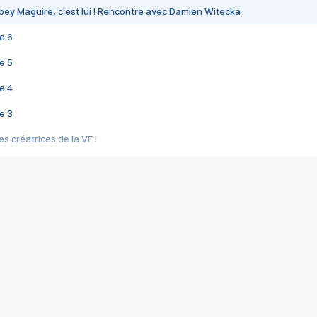
bey Maguire, c'est lui ! Rencontre avec Damien Witecka
e 6
e 5
e 4
e 3
s créatrices de la VF !
e 2
e 1
e Mektoub My Love arrive enfin ! Rencontre avec Shaïn Boumedine et Sal
i : après Toni en famille
elle réalise le bouleversant Dites lui que je l'aime
ais ! Rencontre autour de Vie privée de Rebecca Zlotowski